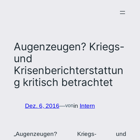
Zum
Inhalt
springen
Augenzeugen? Kriegs-
und
Krisenberichterstattun
g kritisch betrachtet
Dez. 6, 2016
—
in
Intern
von
„Augenzeugen? Kriegs- und